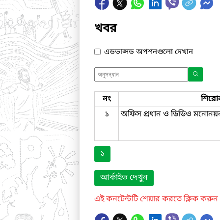
খবর
এডভান্সড অপশনগুলো দেখান
নং
শিরো
১
অফিস প্রধান ও ডিডিও মনোনয়
১
আর্কাইভ দেখুন
এই কনটেন্টটি শেয়ার করতে ক্লিক করুন