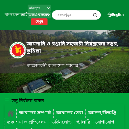
বাংলাদেশ জাতীয় তথ্য বাতায়ন
English
দেখুন
আমদানি ও রপ্তানি সহকারী নিয়ন্ত্রকের দপ্তর,
কুমিল্লা
গণপ্রজাতন্ত্রী বাংলাদেশ সরকার
মেনু নির্বাচন করুন
আমাদের সম্পর্কে
আমাদের সেবা
আদেশ/বিজ্ঞপ্তি
প্রকাশনা ও প্রতিবেদন
ডাউনলোড
গ্যালারি
যোগাযোগ