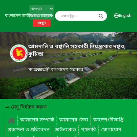
বাংলাদেশ জাতীয় তথ্য বাতায়ন
English
দেখুন
আমদানি ও রপ্তানি সহকারী নিয়ন্ত্রকের দপ্তর,
কুমিল্লা
গণপ্রজাতন্ত্রী বাংলাদেশ সরকার
মেনু নির্বাচন করুন
আমাদের সম্পর্কে
আমাদের সেবা
আদেশ/বিজ্ঞপ্তি
প্রকাশনা ও প্রতিবেদন
ডাউনলোড
গ্যালারি
যোগাযোগ